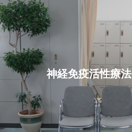
神
経
免
疫
活
性
療
法