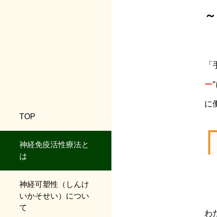
～
「
ー
に
TOP
神経免疫活性療法と
は
神経可塑性（しんけ
いかそせい）につい
て
わ