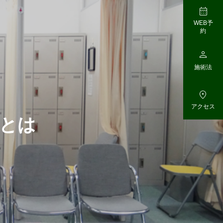

WEB予
約

施術法

アクセス
と
は